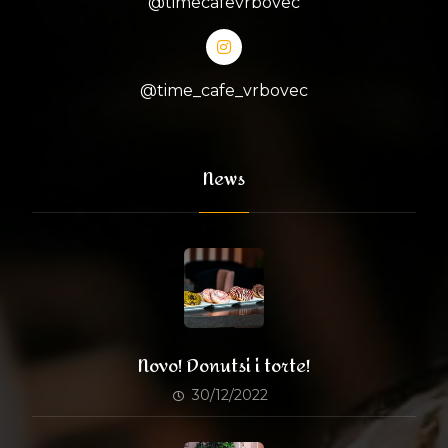
@timecafevrbovec
@time_cafe_vrbovec
News
Novo! Donutsi i torte!
30/12/2022