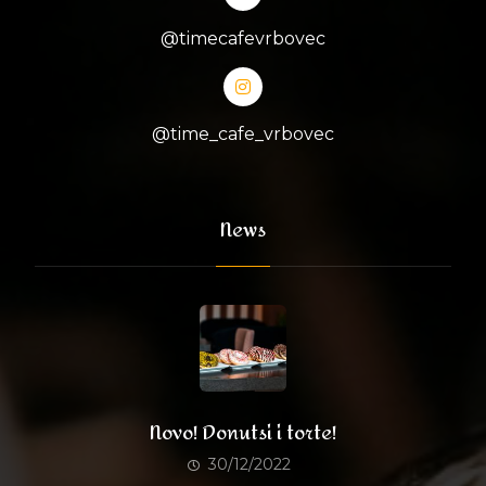
@timecafevrbovec
@time_cafe_vrbovec
News
Novo! Donutsi i torte!
30/12/2022